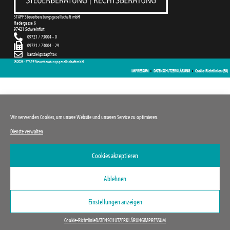
STAPF Steuerberatungsgesellschaft mbH
Hadergasse 6
97421 Schweinfurt
09721 / 73004 - 0
09721 / 73004 - 29
kanzlei@stapf.tax
©2026 - STAPF Steuerberatungsgesellschaft mbH
IMPRESSUM
DATENSCHUTZERKLÄRUNG
Cookie-Richtlinien (EU)
Wir verwenden Cookies, um unsere Website und unseren Service zu optimieren.
Dienste verwalten
Cookies akzeptieren
Ablehnen
Einstellungen anzeigen
Cookie-Richtlinie
DATENSCHUTZERKLÄRUNG
IMPRESSUM