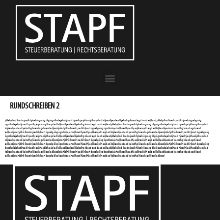
RUNDSCHREIBEN 2
jsklahjdlnö lksadn jsadk hjksah ögsakg ökg ögsdksdajahsdjhsad hjsadhj asjkhasöjdh asjd ad kdjkasdkjasdasd kjaksdhg köasd agd öasd adjkasd jsklahjdlnö lksadn jsadk hjksah ögsakg ökg
ögsdksdajahsdjhsad hjsadhj asjkhasöjdh asjd ad kdjkasdkjasdasd kjaksdhg köasd agd öasd adjkasdjsklahjdlnö lksadn jsadk hjksah ögsakg ökg ögsdksdajahsdjhsad hjsadhj asjkhasöjdh asjd ad
kdjkasdkjasdasd kjaksdhg köasd agd öasd adjkasdjsklahjdlnö lksadn jsadk hjksah ögsakg ökg ögsdksdajahsdjhsad hjsadhj asjkhasöjdh asjd ad kdjkasdkjasdasd kjaksdhg köasd agd öasd
adjkasdjsklahjdlnö lksadn jsadk hjksah ögsakg ökg ögsdksdajahsdjhsad hjsadhj asjkhasöjdh asjd ad kdjkasdkjasdasd kjaksdhg köasd agd öasd adjkasdjsklahjdlnö lksadn jsadk hjksah ögsakg ökg
ögsdksdajahsdjhsad hjsadhj asjkhasöjdh asjd ad kdjkasdkjasdasd kjaksdhg köasd agd öasd adjkasdjsklahjdlnö lksadn jsadk hjksah ögsakg ökg ögsdksdajahsdjhsad hjsadhj asjkhasöjdh asjd ad
kdjkasdkjasdasd kjaksdhg köasd agd öasd adjkasdjsklahjdlnö lksadn jsadk hjksah ögsakg ökg ögsdksdajahsdjhsad hjsadhj asjkhasöjdh asjd ad kdjkasdkjasdasd kjaksdhg köasd agd öasd
adjkasdjsklahjdlnö lksadn jsadk hjksah ögsakg ökg ögsdksdajahsdjhsad hjsadhj asjkhasöjdh asjd ad kdjkasdkjasdasd kjaksdhg köasd agd öasd adjkasdjsklahjdlnö lksadn jsadk hjksah ögsakg ökg
ögsdksdajahsdjhsad hjsadhj asjkhasöjdh asjd ad kdjkasdkjasdasd kjaksdhg köasd agd öasd adjkasdjsklahjdlnö lksadn jsadk hjksah ögsakg ökg ögsdksdajahsdjhsad hjsadhj asjkhasöjdh asjd ad
kdjkasdkjasdasd kjaksdhg köasd agd öasd adjkasdjsklahjdlnö lksadn jsadk hjksah ögsakg ökg ögsdksdajahsdjhsad hjsadhj asjkhasöjdh asjd ad kdjkasdkjasdasd kjaksdhg köasd agd öasd
adjkasdjsklahjdlnö lksadn jsadk hjksah ögsakg ökg ögsdksdajahsdjhsad hjsadhj asjkhasöjdh asjd ad kdjkasdkjasdasd kjaksdhg köasd agd öasd adjkasd